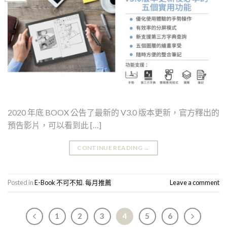
2020 年底 BOOX 公告了最新的 V3.0 版本更新，官方釋出的
預告影片，可以看到此 […]
CONTINUE READING
→
Posted in
E-Book 不可不知
,
每月推薦
Leave a comment
1
2
3
4
5
6