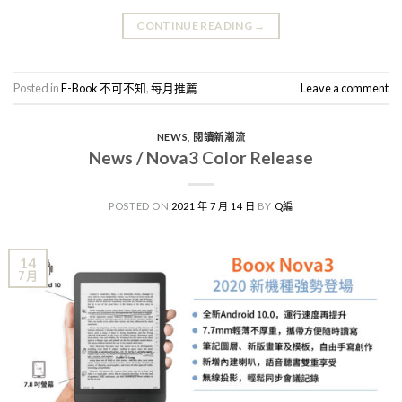
CONTINUE READING
→
Posted in
E-Book 不可不知
,
每月推薦
Leave a comment
NEWS
,
閱讀新潮流
News / Nova3 Color Release
POSTED ON
2021 年 7 月 14 日
BY
Q編
14
7 月