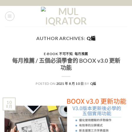
Skip
to
content
AUTHOR ARCHIVES:
Q編
E-BOOK 不可不知
,
每月推薦
每月推薦 / 五個必須學會的 BOOX v3.0 更新
功能
POSTED ON
2021 年 8 月 10 日
BY
Q編
10
8 月