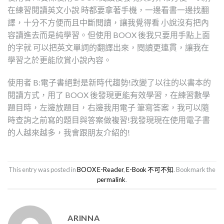
在練習閱讀英文小說 時都要拿著手機，一邊看書一邊找翻
譯，十分不方便而且中斷閱讀，讓我覺得看 小說沒有把內
容讀進去而是純學習。但使用 BOOX 後我只要用手點上面
的字就 可以把英文單詞的翻譯出來，閱讀更連貫，讓我在
學習之於更能欣賞小說內容。
使用者 B:電子書絕對是新時代趨勢!改變了以往的以書本的
閱讀方式，用了 BOOX 後發現更能有效學習，在練習數學
題目時，左邊放題目，右邊我用電子 筆寫答案，我可以隨
時查詢之前寫的題目與答案做複習!我發現現在使用電子書
的人越來越多，我會跟朋友介紹的!
This entry was posted in
BOOX E-Reader
,
E-Book 不可不知
. Bookmark the
permalink
.
ARINNA