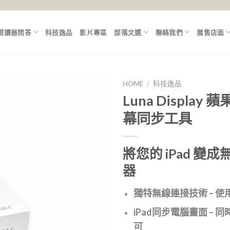
閱讀器問答
科技逸品
影片專區
部落文選
聯絡我們
展售店面
HOME
/
科技逸品
Luna Display
幕同步工具
將您的
iPad
變成
器
獨特無線連接技術 – 使
iPad同步電腦畫面 – 
可