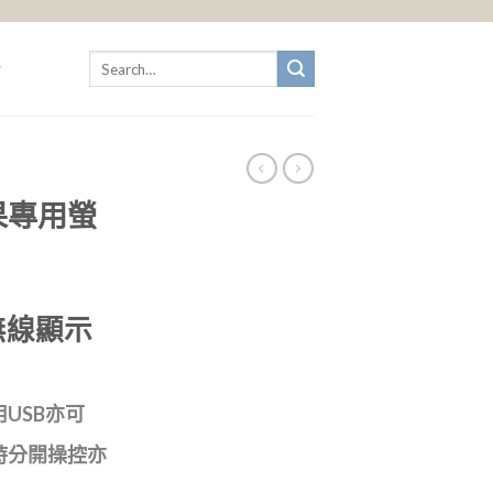
Search
for:
 蘋果專用螢
無線顯示
用USB亦可
同時分開操控亦