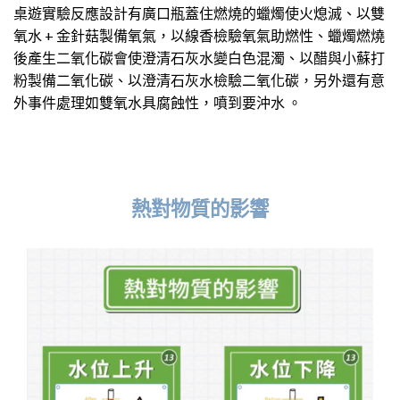
桌遊實驗反應設計有廣口瓶蓋住燃燒的蠟燭使火熄滅、以雙
氧水 + 金針菇製備氧氣，以線香檢驗氧氣助燃性、蠟燭燃燒
後產生二氧化碳會使澄清石灰水變白色混濁、以醋與小蘇打
粉製備二氧化碳、以澄清石灰水檢驗二氧化碳，另外還有意
外事件處理如雙氧水具腐蝕性，噴到要沖水 。
熱對物質的影響