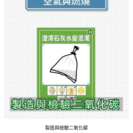
製造與檢驗二氧化碳