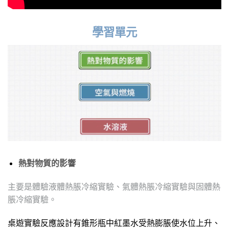
學習單元
熱對物質的影響
主要是體驗液體熱脹冷縮實驗、氣體熱脹冷縮實驗與固體熱
脹冷縮實驗。
桌遊實驗反應設計有錐形瓶中紅墨水受熱膨脹使水位上升、