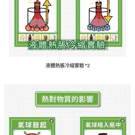
液體熱脹冷縮實驗 *2