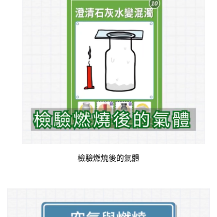
檢驗燃燒後的氣體