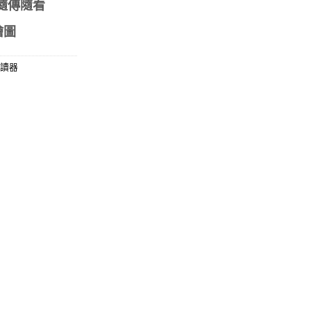
隨傳隨看
繪圖
讀器