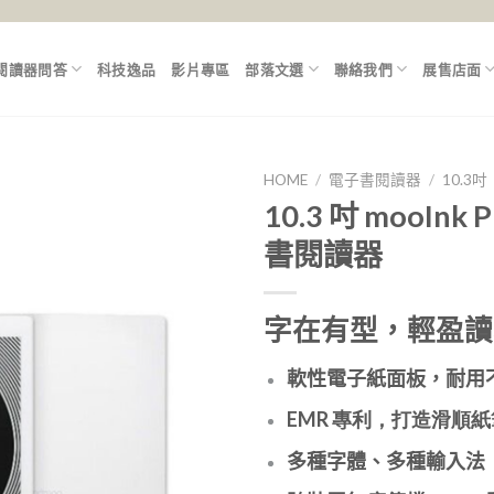
閱讀器問答
科技逸品
影片專區
部落文選
聯絡我們
展售店面
HOME
/
電子書閱讀器
/
10.3吋
10.3 吋 mooInk 
書閱讀器
字在有型，
輕盈讀
軟性電子紙面板，耐用
EMR 專利，打造滑順
多種字體、多種輸入法